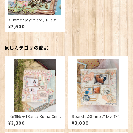
summer joy12インチレイアウ
ト
¥2,500
同じカテゴリの商品
【追加販売】Santa Kuma Xma
Sparkle＆Shine バレンタイン1
s 12インチレイアウト
2インチレイアウト
¥3,300
¥3,000