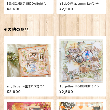
【完成品/限定1個】Delightful
YELLOW autumn 12インチレ
～愉快な家族の 12インチレイア
イアウト
¥3,600
¥2,500
ウト～
その他の商品
ｍｙBaby ～生まれてきてくれ
Together FOREVER12インチ
てありがとう～ 12インチレイア
レイアウト
¥2,900
¥2,500
ウト